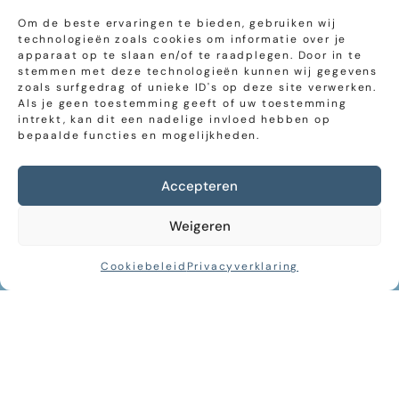
Om de beste ervaringen te bieden, gebruiken wij
technologieën zoals cookies om informatie over je
apparaat op te slaan en/of te raadplegen. Door in te
stemmen met deze technologieën kunnen wij gegevens
zoals surfgedrag of unieke ID's op deze site verwerken.
Als je geen toestemming geeft of uw toestemming
intrekt, kan dit een nadelige invloed hebben op
bepaalde functies en mogelijkheden.
Wat zeggen klanten
Accepteren
Weigeren
"Door onze gesprekken met Erna
hebben we geleerd om naar onszelf
Cookiebeleid
Privacyverklaring
te kijken, naar de emoties en
gevoelens die bij onszelf zijn, ipv te
blijven doorgaan over de inhoud of
het voorval, zoals onze gewoonte
was. Als we met elkaar kunnen
praten over datgene wat ons