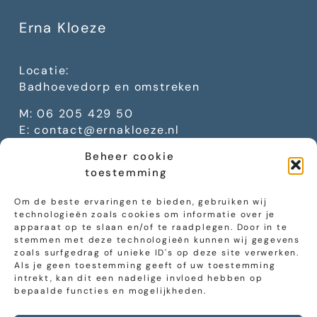
Erna Kloeze
Locatie:
Badhoevedorp en omstreken
M: 06 205 429 50
E:
contact@ernakloeze.nl
KvK: 85876666
Beheer cookie
btw:
NL004171204B80
toestemming
Om de beste ervaringen te bieden, gebruiken wij
technologieën zoals cookies om informatie over je
apparaat op te slaan en/of te raadplegen. Door in te
stemmen met deze technologieën kunnen wij gegevens
zoals surfgedrag of unieke ID's op deze site verwerken.
Erkend therapeut
Als je geen toestemming geeft of uw toestemming
intrekt, kan dit een nadelige invloed hebben op
bepaalde functies en mogelijkheden.
NFG
NAP